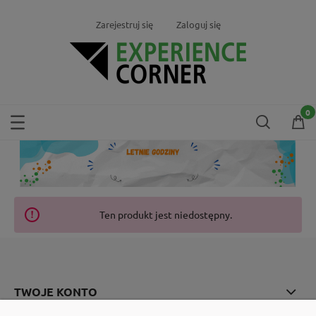
Zarejestruj się
Zaloguj się
Ten produkt jest niedostępny.
TWOJE KONTO