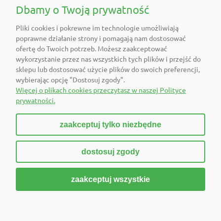
POMOC
Dbamy o Twoją prywatność
Pliki cookies i pokrewne im technologie umożliwiają
O FIRMIE
poprawne działanie strony i pomagają nam dostosować
ofertę do Twoich potrzeb. Możesz zaakceptować
POLECAMY
wykorzystanie przez nas wszystkich tych plików i przejść do
sklepu lub dostosować użycie plików do swoich preferencji,
wybierając opcję "Dostosuj zgody".
DOŁĄCZ DO NAS
Więcej o plikach cookies przeczytasz w naszej Polityce
prywatności.
zaakceptuj tylko niezbędne
pokaż pełną wersję strony
dostosuj zgody
Sklep internetowy Shoper Premium
zaakceptuj wszystkie