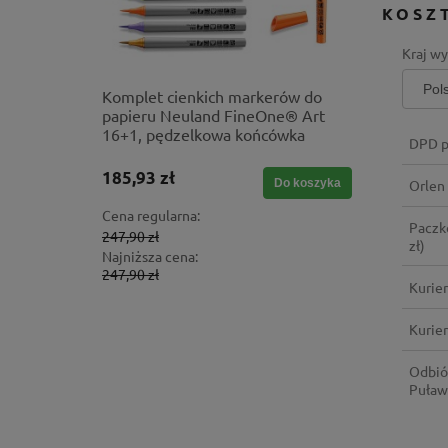
KOSZ
Kraj wy
ne
Komplet cienkich markerów do
Webmaste
tegracji
papieru Neuland FineOne® Art
szkoleni
16+1, pędzelkowa końcówka
DPD p
185,93 zł
4 319,10
Do koszyka
Do koszyka
Orlen
Cena regularna:
Cena regul
Paczk
247,90 zł
4 799,00 z
zł)
Najniższa cena:
Najniższa 
247,90 zł
4 799,00 z
Kurie
Kurier
Odbió
Puław