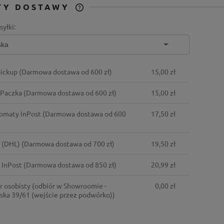
TY DOSTAWY
syłki:
CENA NIE ZAWIERA
EWENTUALNYCH KOSZTÓW
r - zespołowa gra
PŁATNOŚCI
owa
ickup
(Darmowa dostawa od 600 zł)
15,00 zł
 zł
Do koszyka
 Paczka
(Darmowa dostawa od 600 zł)
15,00 zł
arna:
omaty InPost
(Darmowa dostawa od 600
17,50 zł
ł
cena:
ł
r (DHL)
(Darmowa dostawa od 700 zł)
19,50 zł
 InPost
(Darmowa dostawa od 850 zł)
20,99 zł
r osobisty
(odbiór w Showroomie -
0,00 zł
ska 39/61 (wejście przez podwórko))