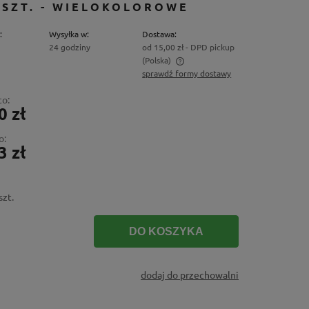
 SZT. - WIELOKOLOROWE
:
Wysyłka w:
Dostawa:
24 godziny
od 15,00 zł
- DPD pickup
(Polska)
sprawdź formy dostawy
Cena nie zawiera ewentualnych kosztów
to:
płatności
0 zł
o:
3 zł
szt.
DO KOSZYKA
dodaj do przechowalni