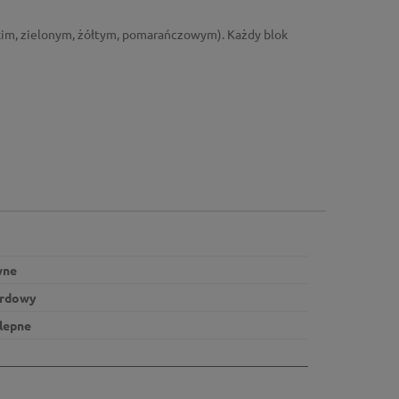
skim, zielonym, żółtym, pomarańczowym). Każdy blok
wne
ardowy
lepne