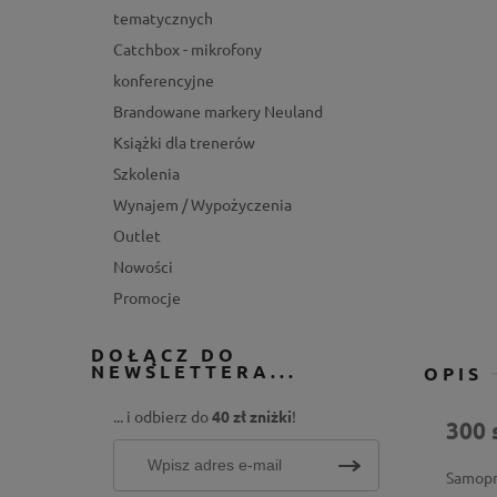
tematycznych
Catchbox - mikrofony
konferencyjne
Brandowane markery Neuland
Książki dla trenerów
Szkolenia
Wynajem / Wypożyczenia
Outlet
Nowości
Promocje
DOŁĄCZ DO
NEWSLETTERA...
OPIS
... i odbierz do
40 zł zniżki
!
300 
Samopr