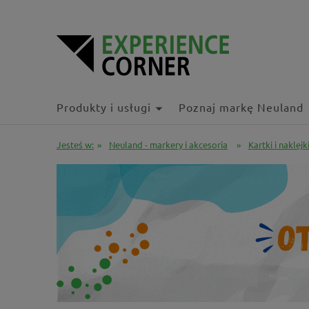
Produkty i usługi
Poznaj markę Neuland
Jesteś w:
»
Neuland - markery i akcesoria
»
Kartki i naklejk