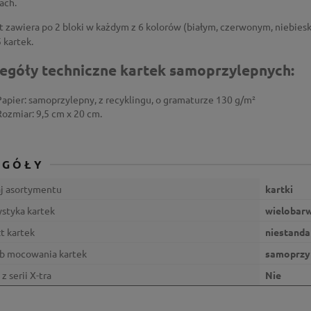
ach.
t zawiera po 2 bloki w każdym z 6 kolorów (białym, czerwonym, niebie
5 kartek.
egóły techniczne kartek samoprzylepnych:
Papier: samoprzylepny, z recyklingu, o gramaturze 130 g/m²
Rozmiar: 9,5 cm x 20 cm.
EGÓŁY
j asortymentu
kartki
ystyka kartek
wielobar
t kartek
niestand
b mocowania kartek
samoprzy
 z serii X-tra
Nie