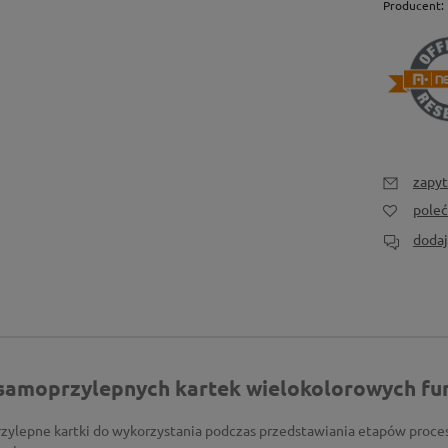
Producent:
zapyt
pole
dodaj
samoprzylepnych kartek wielokolorowych fun
zylepne kartki do wykorzystania podczas przedstawiania etapów proce