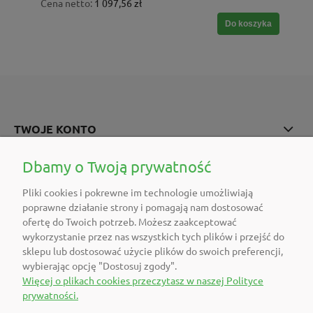
Cena netto:
1 097,56 zł
Do koszyka
TWOJE KONTO
POMOC
Dbamy o Twoją prywatność
Pliki cookies i pokrewne im technologie umożliwiają
O FIRMIE
poprawne działanie strony i pomagają nam dostosować
ofertę do Twoich potrzeb. Możesz zaakceptować
POLECAMY
wykorzystanie przez nas wszystkich tych plików i przejść do
sklepu lub dostosować użycie plików do swoich preferencji,
wybierając opcję "Dostosuj zgody".
DOŁĄCZ DO NAS
Więcej o plikach cookies przeczytasz w naszej Polityce
prywatności.