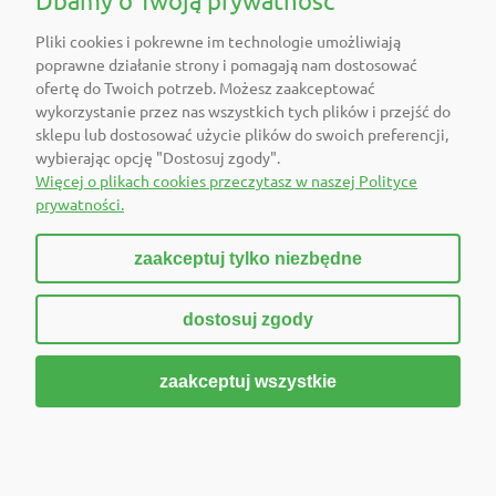
Dbamy o Twoją prywatność
Pliki cookies i pokrewne im technologie umożliwiają
O FIRMIE
poprawne działanie strony i pomagają nam dostosować
ofertę do Twoich potrzeb. Możesz zaakceptować
POLECAMY
wykorzystanie przez nas wszystkich tych plików i przejść do
sklepu lub dostosować użycie plików do swoich preferencji,
wybierając opcję "Dostosuj zgody".
DOŁĄCZ DO NAS
Więcej o plikach cookies przeczytasz w naszej Polityce
prywatności.
zaakceptuj tylko niezbędne
pokaż pełną wersję strony
dostosuj zgody
Sklep internetowy Shoper Premium
zaakceptuj wszystkie