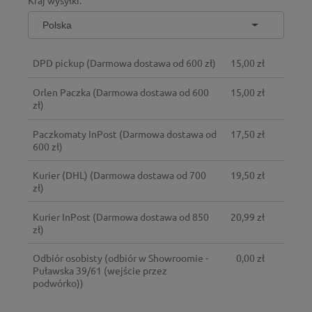
Kraj wysyłki:
KOSZTÓW PŁATNOŚCI
DPD pickup
(Darmowa dostawa od 600 zł)
15,00 zł
Orlen Paczka
(Darmowa dostawa od 600
15,00 zł
zł)
Paczkomaty InPost
(Darmowa dostawa od
17,50 zł
600 zł)
Kurier (DHL)
(Darmowa dostawa od 700
19,50 zł
zł)
Kurier InPost
(Darmowa dostawa od 850
20,99 zł
zł)
Odbiór osobisty
(odbiór w Showroomie -
0,00 zł
Puławska 39/61 (wejście przez
podwórko))