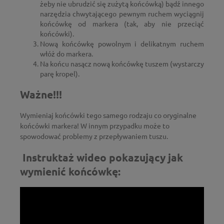
żeby nie ubrudzić się zużytą końcówką) bądź innego
narzędzia chwytającego pewnym ruchem wyciągnij
końcówkę od markera (tak, aby nie przeciąć
końcówki).
Nową końcówkę powolnym i delikatnym ruchem
włóż do markera.
Na końcu nasącz nową końcówkę tuszem (wystarczy
parę kropel).
Ważne!!!
Wymieniaj końcówki tego samego rodzaju co oryginalne
końcówki markera! W innym przypadku może to
spowodować problemy z przepływaniem tuszu.
Instruktaż wideo pokazujący jak
wymienić końcówkę: