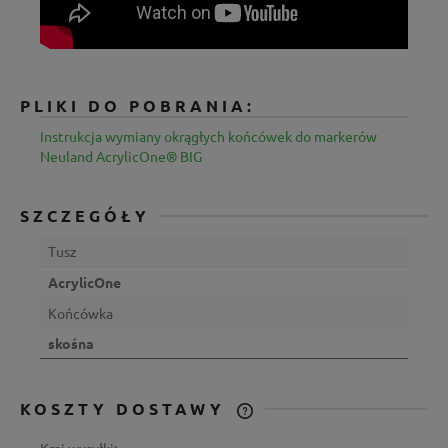
PLIKI DO POBRANIA:
Instrukcja wymiany okrągłych końcówek do markerów
Neuland AcrylicOne® BIG
SZCZEGÓŁY
Tusz
AcrylicOne
Końcówka
skośna
KOSZTY DOSTAWY
CENA NIE ZAWIERA EWENTUALNYCH