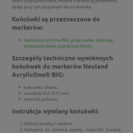
tych z zużytą końcówką, możesz z łatwością ją wymienić,
będąc przy tym przyjaznym dla środowiska.
Końcówki są przeznaczone do
markerów:
Neuland AcrylicOne BIG, gruby marker akrylowy,
skośna końcówka, pojedyncze kolory
.
Szczegóły techniczne wymiennych
końcówek do markerów Neuland
AcrylicOne® BIG:
końcówka: skośna,
szerokość linii: 8-15 mm,
materiał: poliester.
Instrukcja wymiany końcówki:
Zdejmij skuwkę z markera.
Następnie za pomocą pęsety, nożyczek (uważaj,