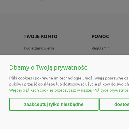
TWOJE KONTO
POMOC
Twoje zamówienia
Regulamin
Ustawienia konta
Ustawienia plików co
Przechowalnia
Sposoby płatności
Dbamy o Twoją prywatność
Wysyłki zamówień
Pliki cookies i pokrewne im technologie umożliwiają poprawne dz
Formularz reklamacji
plików i przejść do sklepu lub dostosować użycie plików do swoich
Więcej o plikach cookies przeczytasz w naszej Polityce prywatnośc
FAQ
zaakceptuj tylko niezbędne
dostos