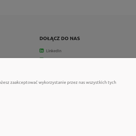
DOŁĄCZ DO NAS
LinkedIn
Facebook
e
Instagram
Możesz zaakceptować wykorzystanie przez nas wszystkich tych
ty Neuland