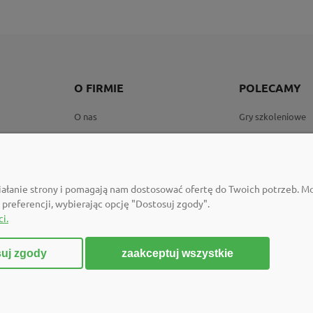
O FIRMIE
POLECAMY
O nas
Gry szkoleniowe
okies
Newsletter
Katalog Neuland
Polityka prywatności
Karty coachingow
Program ambasadorski
Markery Neuland
iałanie strony i pomagają nam dostosować ofertę do Twoich potrzeb. 
Kontakt
Tablice i flipchar
 preferencji, wybierając opcję "Dostosuj zgody".
i.
zaakceptuj wszystkie
uj zgody
Sklep internetowy Shoper Premium