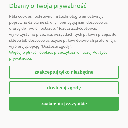
POMOC
Dbamy o Twoją prywatność
Pliki cookies i pokrewne im technologie umożliwiają
O FIRMIE
poprawne działanie strony i pomagają nam dostosować
ofertę do Twoich potrzeb. Możesz zaakceptować
POLECAMY
wykorzystanie przez nas wszystkich tych plików i przejść do
sklepu lub dostosować użycie plików do swoich preferencji,
wybierając opcję "Dostosuj zgody".
DOŁĄCZ DO NAS
Więcej o plikach cookies przeczytasz w naszej Polityce
prywatności.
zaakceptuj tylko niezbędne
pokaż pełną wersję strony
dostosuj zgody
Sklep internetowy Shoper Premium
zaakceptuj wszystkie