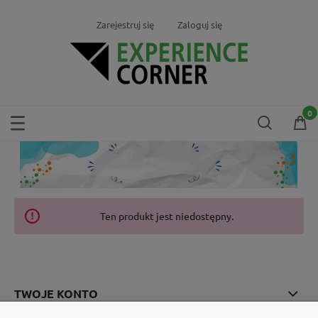
Zarejestruj się
Zaloguj się
Ten produkt jest niedostępny.
TWOJE KONTO