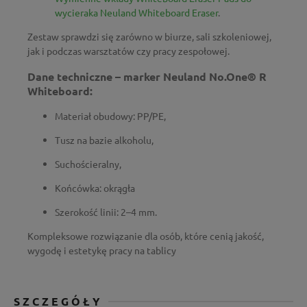
wycieraka Neuland Whiteboard Eraser
.
Zestaw sprawdzi się zarówno w biurze, sali szkoleniowej,
jak i podczas warsztatów czy pracy zespołowej.
Dane techniczne – marker Neuland No.One® R
Whiteboard
:
Materiał obudowy: PP/PE,
Tusz na bazie alkoholu,
Suchościeralny,
Końcówka: okrągła
Szerokość linii: 2–4 mm.
Kompleksowe rozwiązanie dla osób, które cenią jakość,
wygodę i estetykę pracy na tablicy
SZCZEGÓŁY