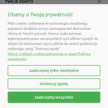
TWOJE KONTO
POMOC
Dbamy o Twoją prywatność
Pliki cookies i pokrewne im technologie umożliwiają
O FIRMIE
poprawne działanie strony i pomagają nam dostosować
ofertę do Twoich potrzeb. Możesz zaakceptować
POLECAMY
wykorzystanie przez nas wszystkich tych plików i przejść do
sklepu lub dostosować użycie plików do swoich preferencji,
wybierając opcję "Dostosuj zgody".
DOŁĄCZ DO NAS
Więcej o plikach cookies przeczytasz w naszej Polityce
prywatności.
zaakceptuj tylko niezbędne
pokaż pełną wersję strony
dostosuj zgody
Sklep internetowy Shoper Premium
zaakceptuj wszystkie