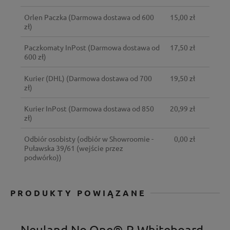
Orlen Paczka
(Darmowa dostawa od 600
15,00 zł
zł)
Paczkomaty InPost
(Darmowa dostawa od
17,50 zł
600 zł)
Kurier (DHL)
(Darmowa dostawa od 700
19,50 zł
zł)
Kurier InPost
(Darmowa dostawa od 850
20,99 zł
zł)
Odbiór osobisty
(odbiór w Showroomie -
0,00 zł
Puławska 39/61 (wejście przez
podwórko))
PRODUKTY POWIĄZANE
Neuland No.One® R Whiteboard