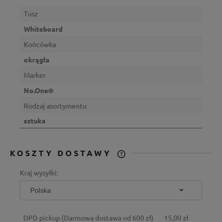
Tusz
Whiteboard
Końcówka
okrągła
Marker
No.One®
Rodzaj asortymentu
sztuka
KOSZTY DOSTAWY
CENA NIE ZAWIERA EWENTUALNYCH
Kraj wysyłki:
KOSZTÓW PŁATNOŚCI
DPD pickup
(Darmowa dostawa od 600 zł)
15,00 zł