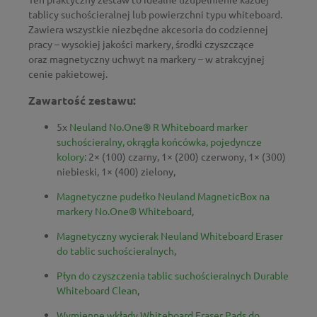
tablicy suchościeralnej lub powierzchni typu whiteboard.
Zawiera wszystkie niezbędne akcesoria do codziennej
pracy – wysokiej jakości markery, środki czyszczące
oraz magnetyczny uchwyt na markery – w atrakcyjnej
cenie pakietowej.
Zawartość zestawu:
5x
Neuland No.One® R Whiteboard marker
suchościeralny, okrągła końcówka, pojedyncze
kolory
: 2× (100) czarny, 1× (200) czerwony, 1× (300)
niebieski, 1× (400) zielony,
Magnetyczne pudełko Neuland MagneticBox na
markery No.One® Whiteboard
,
Magnetyczny wycierak Neuland Whiteboard Eraser
do tablic suchościeralnych
,
Płyn do czyszczenia tablic suchościeralnych Durable
Whiteboard Clean
,
Wymienne wkłady Whiteboard Eraser Pads do