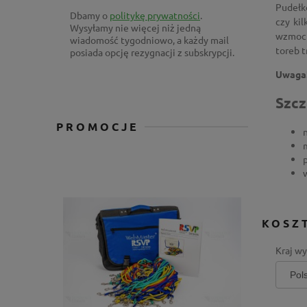
Pudełk
Dbamy o
politykę prywatności
.
czy kil
Wysyłamy nie więcej niż jedną
wzmocn
wiadomość tygodniowo, a każdy mail
toreb t
posiada opcję rezygnacji z subskrypcji.
Uwaga!
Szcz
PROMOCJE
KOSZ
Kraj wy