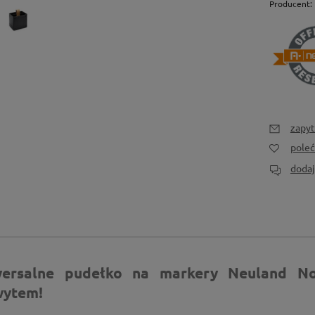
Producent:
zapyt
pole
dodaj
wersalne pudełko na markery Neuland N
wytem!