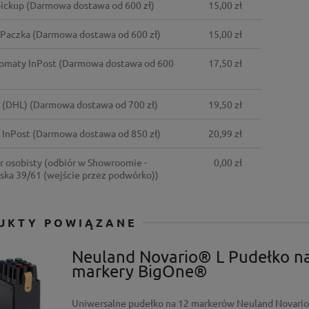
ickup
(Darmowa dostawa od 600 zł)
15,00 zł
 Paczka
(Darmowa dostawa od 600 zł)
15,00 zł
omaty InPost
(Darmowa dostawa od 600
17,50 zł
 - Wielofunkcyjne
 do aktywnej integracji
r (DHL)
(Darmowa dostawa od 700 zł)
19,50 zł
 zł
Do koszyka
 InPost
(Darmowa dostawa od 850 zł)
20,99 zł
arna:
r osobisty
(odbiór w Showroomie -
0,00 zł
ł
ska 39/61 (wejście przez podwórko))
cena:
ł
UKTY POWIĄZANE
Neuland Novario® L Pudełko n
markery BigOne®
Uniwersalne pudełko na 12 markerów Neuland Novari