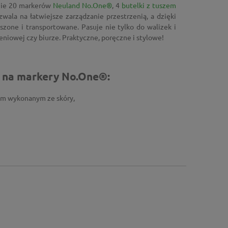
nie 20 markerów
Neuland No.One®
, 4
butelki z tuszem
wala na łatwiejsze zarządzanie przestrzenią, a dzięki
ne i transportowane. Pasuje nie tylko do walizek i
leniowej czy biurze. Praktyczne, poręczne i stylowe!
 na markery No.One®:
m wykonanym ze skóry,