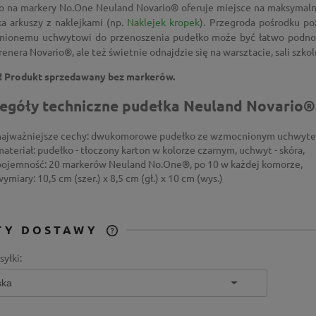
o na markery No.One Neuland Novario® oferuje miejsce na maksymal
ka arkuszy z naklejkami (np.
Naklejek kropek
). Przegroda pośrodku poz
ionemu uchwytowi do przenoszenia pudełko może być łatwo podnoszo
renera Novario®, ale też świetnie odnajdzie się na warsztacie, sali szko
 Produkt sprzedawany bez markerów.
egóły techniczne pudełka Neuland Novario®
najważniejsze cechy: dwukomorowe pudełko ze wzmocnionym uchwyte
materiał: pudełko - tłoczony karton w kolorze czarnym, uchwyt - skóra,
pojemność: 20 markerów Neuland No.One®, po 10 w każdej komorze,
wymiary: 10,5 cm (szer.) x 8,5 cm (gł.) x 10 cm (wys.)
TY DOSTAWY
syłki:
CENA NIE ZAWIERA
EWENTUALNYCH KOSZTÓW
PŁATNOŚCI