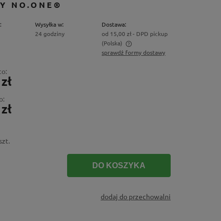
Y NO.ONE®
:
Wysyłka w:
Dostawa:
24 godziny
od 15,00 zł
- DPD pickup
(Polska)
sprawdź formy dostawy
Cena nie zawiera ewentualnych kosztów
to:
płatności
 zł
o:
 zł
szt.
DO KOSZYKA
dodaj do przechowalni