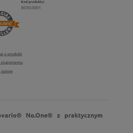
Kod produktu:
8030.0001
aj o produkt
ć znajomemu
 opinię
ovario® No.One® z praktycznym