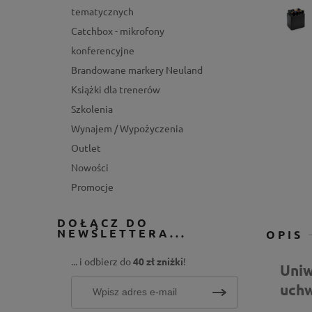
tematycznych
Catchbox - mikrofony
konferencyjne
Brandowane markery Neuland
Książki dla trenerów
Szkolenia
Wynajem / Wypożyczenia
Outlet
Nowości
Promocje
DOŁĄCZ DO
NEWSLETTERA...
OPIS
... i odbierz do
40 zł zniżki
!
Uni
uch