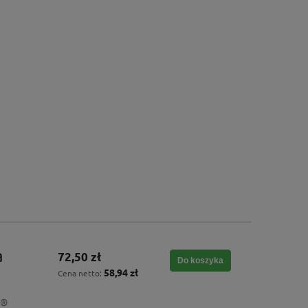
a
72,50 zł
Do koszyka
58,94 zł
Cena netto:
o®