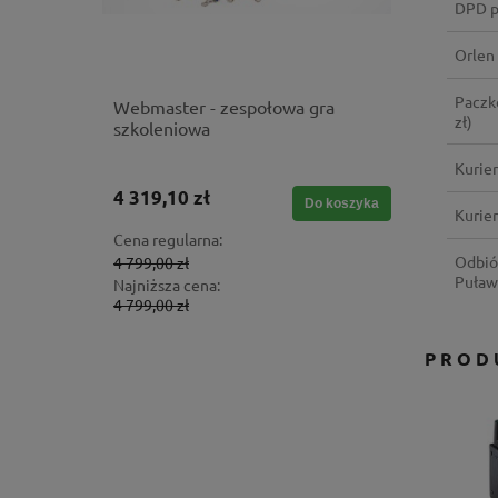
DPD p
Orlen
Paczk
rów do
Webmaster - zespołowa gra
Gumizela
zł)
e® Art
szkoleniowa
narzędzie
ówka
Kurie
4 319,10 zł
1 551,60
Do koszyka
Do koszyka
Kurier
Cena regularna:
Cena regul
Odbió
4 799,00 zł
1 724,00 z
Puław
Najniższa cena:
Najniższa 
4 799,00 zł
1 724,00 z
PROD