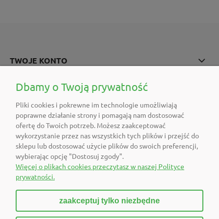
TWOJE KONTO
POMOC
Dbamy o Twoją prywatność
Pliki cookies i pokrewne im technologie umożliwiają
O FIRMIE
poprawne działanie strony i pomagają nam dostosować
ofertę do Twoich potrzeb. Możesz zaakceptować
POLECAMY
wykorzystanie przez nas wszystkich tych plików i przejść do
sklepu lub dostosować użycie plików do swoich preferencji,
wybierając opcję "Dostosuj zgody".
DOŁĄCZ DO NAS
Więcej o plikach cookies przeczytasz w naszej Polityce
prywatności.
zaakceptuj tylko niezbędne
pokaż pełną wersję strony