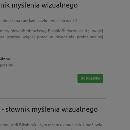
wnik myślenia wizualnego
obrazki na spotkania, szkolenia i do nauki!
iery słownik obrazkowy Bikablo® doczekał się swojej
era jeszcze więcej porad w dziedzinie profesjonalnej
łka w:
godziny
Do koszyka
- słownik myślenia wizualnego
larnej serii Bikablo® – tym razem o emocjach. Umożliwia