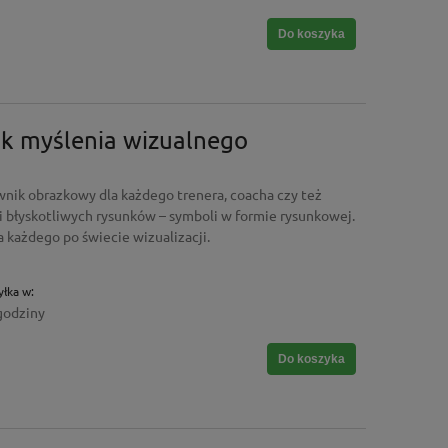
Do koszyka
ik myślenia wizualnego
wnik obrazkowy dla każdego trenera, coacha czy też
ki błyskotliwych rysunków – symboli w formie rysunkowej.
 każdego po świecie wizualizacji.
łka w:
godziny
Do koszyka