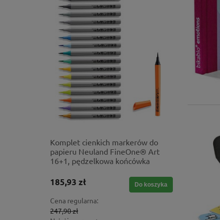
gra
Komplet cienkich markerów do
Gumizela
papieru Neuland FineOne® Art
narzędzie
16+1, pędzelkowa końcówka
185,93 zł
1 551,60
Do koszyka
Do koszyka
Cena regularna:
Cena regul
247,90 zł
1 724,00 z