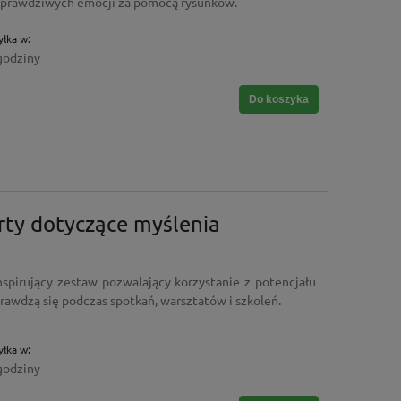
ie prawdziwych emocji za pomocą rysunków.
łka w:
godziny
Do koszyka
arty dotyczące myślenia
nspirujący zestaw pozwalający korzystanie z potencjału
rawdzą się podczas spotkań, warsztatów i szkoleń.
łka w:
godziny