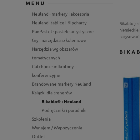
MENU
Neuland - markery i akcesoria
Neuland- tablice i flipcharty
Bikablo jes
niemieckiej
PanPastel - pastele artystyczne
narysować r
Gry i narzędzia szkoleniowe
Narzędzia wg obszarów
BIKA
tematycznych
Catchbox - mikrofony
konferencyjne
Brandowane markery Neuland
Książki dla trenerów
Bikablo® i Neuland
Podręczniki i poradniki
Szkolenia
Wynajem / Wypożyczenia
Outlet