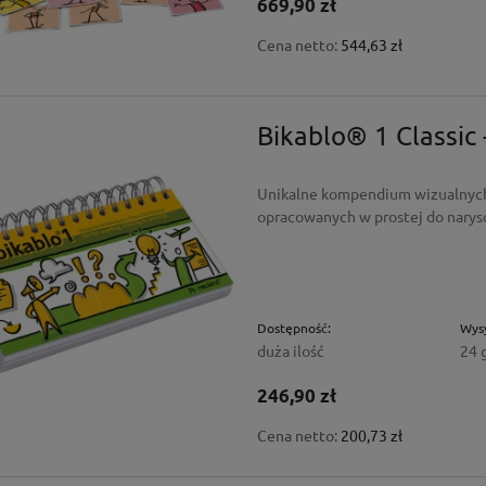
cena:
669,90 zł
ł
Cena netto:
544,63 zł
Bikablo® 1 Classic
Unikalne kompendium wizualnych 
opracowanych w prostej do narys
Dostępność:
Wysy
duża ilość
24 
246,90 zł
Cena netto:
200,73 zł