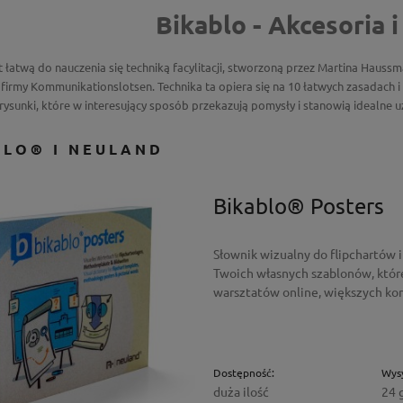
Bikablo - Akcesoria i
t łatwą do nauczenia się techniką facylitacji, stworzoną przez Martina Hauss
 firmy Kommunikationslotsen. Technika ta opiera się na 10 łatwych zasadach i 
ysunki, które w interesujący sposób przekazują pomysły i stanowią idealne u
BLO® I NEULAND
Bikablo® Posters
Słownik wizualny do flipchartów 
Twoich własnych szablonów, któ
warsztatów online, większych kon
Dostępność:
Wysy
duża ilość
24 