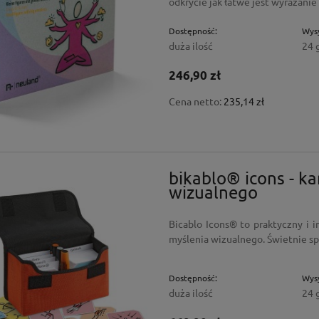
odkrycie jak łatwe jest wyrażan
Dostępność:
Wysy
duża ilość
24 
246,90 zł
Cena netto:
235,14 zł
bikablo® icons - k
wizualnego
 - Wielofunkcyjne
 do aktywnej integracji
Bicablo Icons® to praktyczny i i
myślenia wizualnego. Świetnie sp
 zł
Do koszyka
Dostępność:
Wysy
arna:
duża ilość
24 
ł