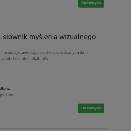
Do koszyka
 - słownik myślenia wizualnego
inspiracji zawierające setki sprawdzonych ikon
owania technice bikablo®.
łka w:
godziny
Do koszyka