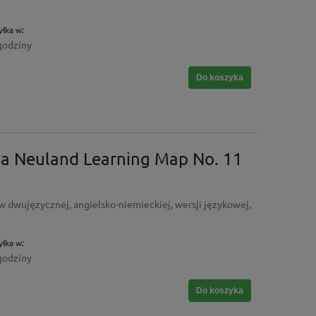
łka w:
godziny
Do koszyka
na Neuland Learning Map No. 11
 w dwujęzycznej, angielsko-niemieckiej, wersji językowej,
łka w:
godziny
Do koszyka