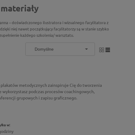
 materiały
manna – doświadczonego ilustratora i wizualnego facylitatora z
dzięki niej nawet początkujący facylitatorzy są w stanie szybko
zupełnienie każdego szkolenia/ warsztatu.
i plakatów metodycznych zainspiruje Cię do tworzenia
re wykorzystasz podczas procesów coachingowych,
ferencji grupowych i zapisu graficznego.
łka w:
godziny