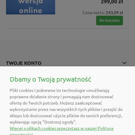
299,00 zł
Cena netto:
243,09 zł
Do koszyka
TWOJE KONTO
POMOC
Dbamy o Twoją prywatność
Pliki cookies i pokrewne im technologie umożliwiają
O FIRMIE
poprawne działanie strony i pomagają nam dostosować
ofertę do Twoich potrzeb. Możesz zaakceptować
POLECAMY
wykorzystanie przez nas wszystkich tych plików i przejść do
sklepu lub dostosować użycie plików do swoich preferencji,
wybierając opcję "Dostosuj zgody".
DOŁĄCZ DO NAS
Więcej o plikach cookies przeczytasz w naszej Polityce
prywatności.