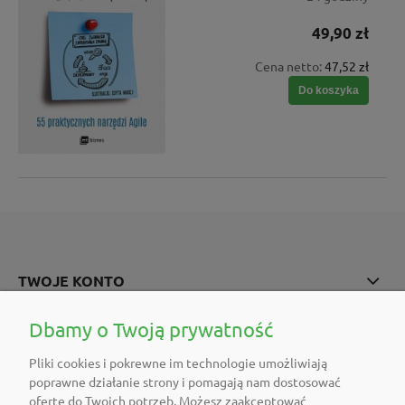
49,90 zł
Cena netto:
47,52 zł
Do koszyka
TWOJE KONTO
POMOC
Dbamy o Twoją prywatność
Pliki cookies i pokrewne im technologie umożliwiają
O FIRMIE
poprawne działanie strony i pomagają nam dostosować
ofertę do Twoich potrzeb. Możesz zaakceptować