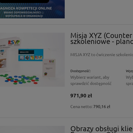
Misja XYZ (Counter 
szkoleniowe - plan
MISJA XYZ to ćwiczenie szkolenio
Dostępność:
Wysy
Wybierz wariant, aby
Wyb
sprawdzić dostępność
spr
 - Wielofunkcyjne
 do aktywnej integracji
971,90 zł
Cena netto:
790,16 zł
 zł
Do koszyka
arna:
Obrazy obsługi kli
ł