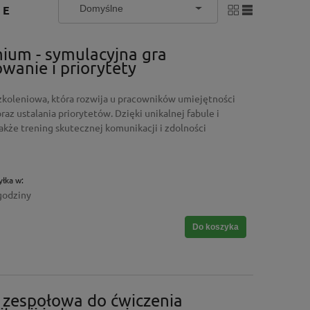
RE
ium - symulacyjna gra
wanie i priorytety
szkoleniowa, która rozwija u pracowników umiejętności
az ustalania priorytetów. Dzięki unikalnej fabule i
akże trening skutecznej komunikacji i zdolności
łka w:
godziny
Do koszyka
 zespołowa do ćwiczenia