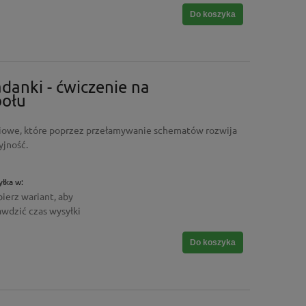
Do koszyka
adanki - ćwiczenie na
połu
eniowe, które poprzez przełamywanie schematów rozwija
yjność.
łka w:
ierz wariant, aby
awdzić czas wysyłki
Do koszyka