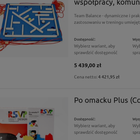
współpracy, komuni
Team Balance - dynamiczne i prak
zastosowaniu w treningu umiejętn
Dostępność:
Wysy
Wybierz wariant, aby
Wyb
sprawdzić dostępność
spr
5 439,00 zł
Cena netto:
4 421,95 zł
Po omacku Plus (Co
Dostępność:
Wysy
Wybierz wariant, aby
Wyb
sprawdzić dostępność
spr