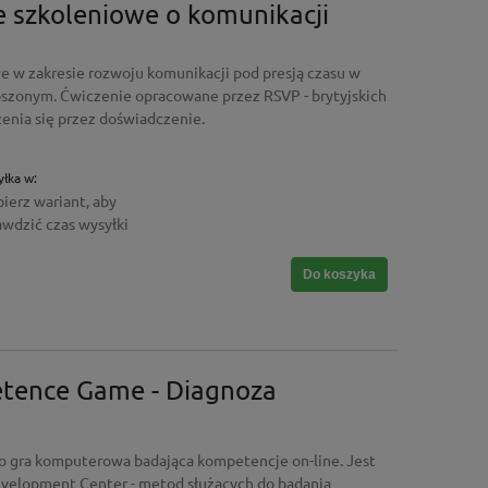
e szkoleniowe o komunikacji
e w zakresie rozwoju komunikacji pod presją czasu w
oszonym. Ćwiczenie opracowane przez RSVP - brytyjskich
enia się przez doświadczenie.
łka w:
ierz wariant, aby
awdzić czas wysyłki
Do koszyka
tence Game - Diagnoza
 gra komputerowa badająca kompetencje on-line. Jest
velopment Center - metod służących do badania