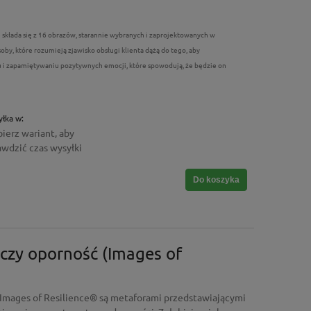
składa się z 16 obrazów, starannie wybranych i zaprojektowanych w
by, które rozumieją zjawisko obsługi klienta dążą do tego, aby
 i zapamiętywaniu pozytywnych emocji, które spowodują, że będzie on
łka w:
ierz wariant, aby
awdzić czas wysyłki
Do koszyka
czy oporność (Images of
(Images of Resilience® są metaforami przedstawiającymi