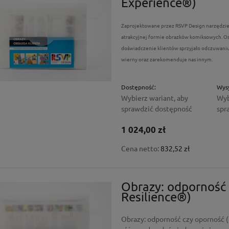
Experience®)
cena:
ł
Zaprojektowane przez RSVP Design narzędzie 
atrakcyjnej formie obrazków komiksowych. Oso
doświadczenie klientów sprzyjało odczuwaniu
wierny oraz zarekomenduje nas innym.
Dostępność:
Wysy
Wybierz wariant, aby
Wyb
sprawdzić dostępność
spr
1 024,00 zł
Cena netto:
832,52 zł
Obrazy: odporność 
Resilience®)
Obrazy: odporność czy oporność 