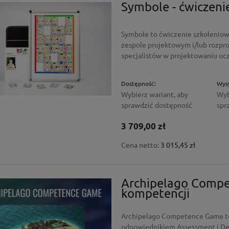
Symbole - ćwiczeni
Symbole to ćwiczenie szkoleniow
zespole projektowym i/lub rozpr
specjalistów w projektowaniu ucz
Dostępność:
Wysy
Wybierz wariant, aby
Wyb
sprawdzić dostępność
spr
3 709,00 zł
Cena netto:
3 015,45 zł
Archipelago Compe
kompetencji
Archipelago Competence Game to
odpowiednikiem Assessment i De