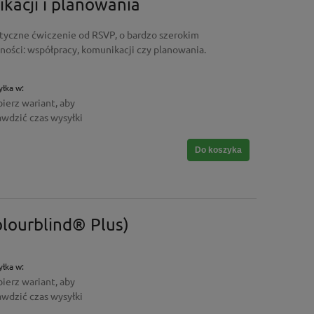
kacji i planowania
tyczne ćwiczenie od RSVP, o bardzo szerokim
ości: współpracy, komunikacji czy planowania.
łka w:
ierz wariant, aby
awdzić czas wysyłki
Do koszyka
lourblind® Plus)
łka w:
ierz wariant, aby
awdzić czas wysyłki