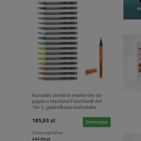
gra
Komplet cienkich markerów do
Gumizela
papieru Neuland FineOne® Art
narzędzie
16+1, pędzelkowa końcówka
185,93 zł
1 551,60
Do koszyka
Do koszyka
Cena regularna:
Cena regul
247,90 zł
1 724,00 z