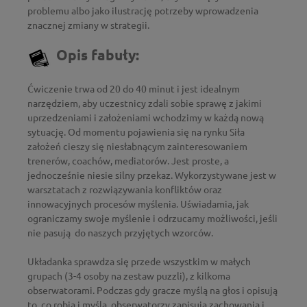
problemu albo jako ilustrację potrzeby wprowadzenia
znacznej zmiany w strategii.
Opis fabuły:
Ćwiczenie trwa od 20 do 40 minut i jest idealnym
narzędziem, aby uczestnicy zdali sobie sprawę z jakimi
uprzedzeniami i założeniami wchodzimy w każdą nową
sytuację. Od momentu pojawienia się na rynku Siła
założeń cieszy się niesłabnącym zainteresowaniem
trenerów, coachów, mediatorów. Jest proste, a
jednocześnie niesie silny przekaz. Wykorzystywane jest w
warsztatach z rozwiązywania konfliktów oraz
innowacyjnych procesów myślenia. Uświadamia, jak
ograniczamy swoje myślenie i odrzucamy możliwości, jeśli
nie pasują do naszych przyjętych wzorców.
Układanka sprawdza się przede wszystkim w małych
grupach (3-4 osoby na zestaw puzzli), z kilkoma
obserwatorami. Podczas gdy gracze myślą na głos i opisują
to, co robią i myślą, obserwatorzy zapisują zachowania i