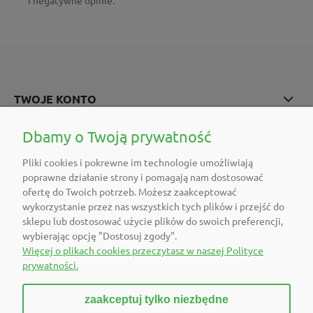
i negatywne opinie.
TWOJE KONTO
POMOC
Dbamy o Twoją prywatność
Pliki cookies i pokrewne im technologie umożliwiają
O FIRMIE
poprawne działanie strony i pomagają nam dostosować
ofertę do Twoich potrzeb. Możesz zaakceptować
POLECAMY
wykorzystanie przez nas wszystkich tych plików i przejść do
sklepu lub dostosować użycie plików do swoich preferencji,
wybierając opcję "Dostosuj zgody".
DOŁĄCZ DO NAS
Więcej o plikach cookies przeczytasz w naszej Polityce
prywatności.
zaakceptuj tylko niezbędne
pokaż pełną wersję strony