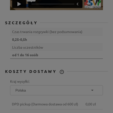
SZCZEGÓŁY
Czas trwania rozgrywki (bez podsumowania)
0,25-0,5h
Liczba uczestników
od 1 do 16 osób
KOSZTY DOSTAWY
CENA NIE ZAWIERA EWENTUALNYCH
Kraj wysyłki:
KOSZTÓW PŁATNOŚCI
DPD pickup
(Darmowa dostawa od 600 zł)
0,00 zł