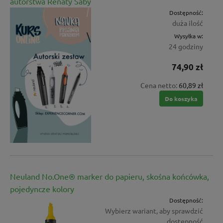
autorstwa Renaty Saby
Dostępność:
duża ilość
Wysyłka w:
24 godziny
74,90 zł
Cena netto:
60,89 zł
Do koszyka
Neuland No.One® marker do papieru, skośna końcówka,
pojedyncze kolory
Dostępność:
Wybierz wariant, aby sprawdzić
dostępność