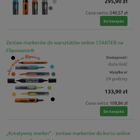
295,90 zł
Cena netto:
240,57 zł
Do koszyka
Zestaw markerów do warsztatów online STARTER na
Flipowanie®
Dostępność:
duża ilość
Wysyłka w:
24 godziny
133,90 zł
Cena netto:
108,86 zł
Do koszyka
„Kreatywny marker” - zestaw markerów do kursu online