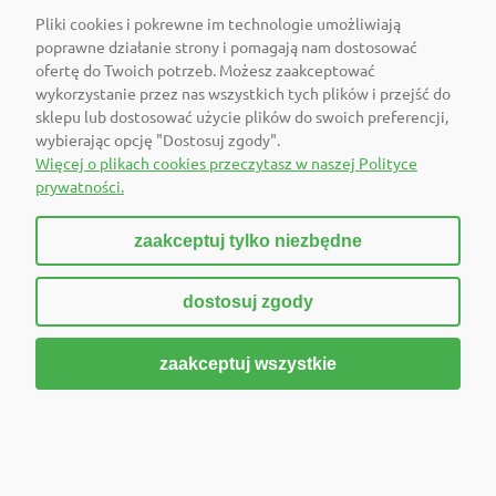
Pliki cookies i pokrewne im technologie umożliwiają
poprawne działanie strony i pomagają nam dostosować
Zestaw markerów do papieru Neuland BigOne® Art 10-
ofertę do Twoich potrzeb. Możesz zaakceptować
wykorzystanie przez nas wszystkich tych plików i przejść do
pak, pędzelkowa końcówka, pojedyncze kolory
sklepu lub dostosować użycie plików do swoich preferencji,
Dostępność:
wybierając opcję "Dostosuj zgody".
Wybierz wariant, aby sprawdzić
Więcej o plikach cookies przeczytasz w naszej Polityce
dostępność
prywatności.
Wysyłka w:
Wybierz wariant, aby sprawdzić
zaakceptuj tylko niezbędne
czas wysyłki
384,90 zł
dostosuj zgody
Cena netto:
312,93 zł
zaakceptuj wszystkie
Do koszyka
Zestaw markerów do papieru Neuland No.One® 10-pak,
skośna końcówka, mix kolorów
Dostępność: