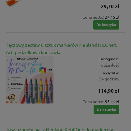
29,70 zł
Cena netto:
24,15 zł
Do koszyka
Tęczowy zestaw 6 sztuk markerów Neuland No.One®
Art, pędzelkowa końcówka
Dostępność:
duża ilość
Wysyłka w:
24 godziny
114,90 zł
Cena netto:
93,41 zł
Do koszyka
Tusz uzupełniający Neuland RefillOne do markerów