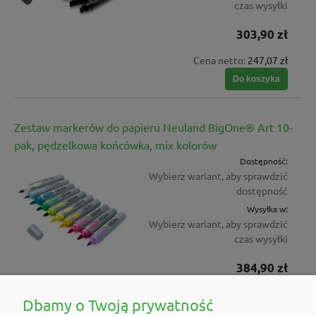
czas wysyłki
303,90 zł
Cena netto:
247,07 zł
Do koszyka
Zestaw markerów do papieru Neuland BigOne® Art 10-
pak, pędzelkowa końcówka, mix kolorów
Dostępność:
Wybierz wariant, aby sprawdzić
dostępność
Wysyłka w:
Wybierz wariant, aby sprawdzić
czas wysyłki
384,90 zł
Cena netto:
312,93 zł
Dbamy o Twoją prywatność
Do koszyka