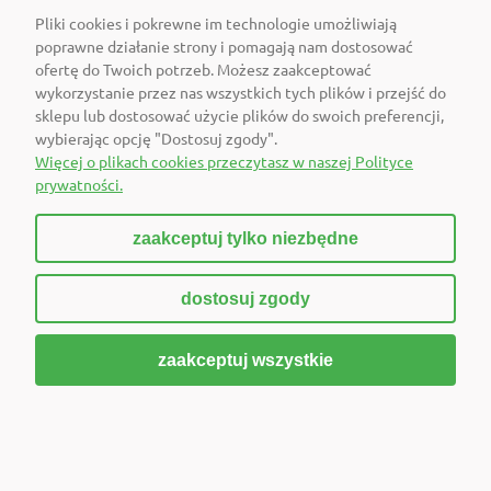
Pliki cookies i pokrewne im technologie umożliwiają
Cena netto:
121,14 zł
poprawne działanie strony i pomagają nam dostosować
Do koszyka
ofertę do Twoich potrzeb. Możesz zaakceptować
wykorzystanie przez nas wszystkich tych plików i przejść do
sklepu lub dostosować użycie plików do swoich preferencji,
Jasna Strona LabOn zestaw kart
wybierając opcję "Dostosuj zgody".
Więcej o plikach cookies przeczytasz w naszej Polityce
Dostępność:
prywatności.
średnia ilość
Wysyłka w:
zaakceptuj tylko niezbędne
24 godziny
220,00 zł
dostosuj zgody
Cena netto:
178,86 zł
Do koszyka
zaakceptuj wszystkie
Jeden Menedżer - Wiele Ról
Dostępność:
średnia ilość