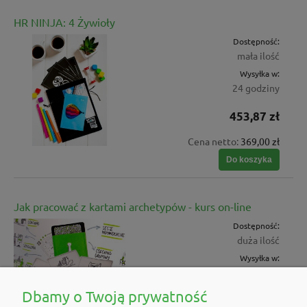
HR NINJA: 4 Żywioły
Dostępność:
mała ilość
Wysyłka w:
24 godziny
453,87 zł
Cena netto:
369,00 zł
Do koszyka
Jak pracować z kartami archetypów - kurs on-line
Dostępność:
duża ilość
Wysyłka w:
24 godziny
Dbamy o Twoją prywatność
149,00 zł