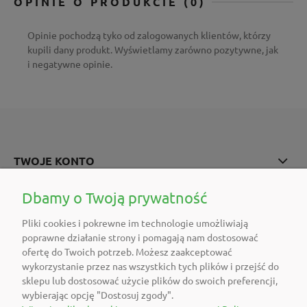
OPINIE O PRODUKCIE (0)
Opinie pochodzą tyko od zalogowanych klientów, którzy
kupili dany produkt. Wyświetlamy zarówno pozytywne, jak
i negatywne opinie.
TWOJE KONTO
POMOC
Dbamy o Twoją prywatność
Pliki cookies i pokrewne im technologie umożliwiają
O FIRMIE
poprawne działanie strony i pomagają nam dostosować
ofertę do Twoich potrzeb. Możesz zaakceptować
POLECAMY
wykorzystanie przez nas wszystkich tych plików i przejść do
sklepu lub dostosować użycie plików do swoich preferencji,
wybierając opcję "Dostosuj zgody".
DOŁĄCZ DO NAS