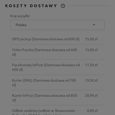
KOSZTY DOSTAWY
CENA NIE ZAWIERA EWENTUALNYCH
Kraj wysyłki:
KOSZTÓW PŁATNOŚCI
DPD pickup
(Darmowa dostawa od 600 zł)
15,00 zł
Orlen Paczka
(Darmowa dostawa od 600
15,00 zł
zł)
Paczkomaty InPost
(Darmowa dostawa od
17,50 zł
600 zł)
Kurier (DHL)
(Darmowa dostawa od 700
19,50 zł
zł)
Kurier InPost
(Darmowa dostawa od 850
20,99 zł
zł)
Odbiór osobisty
(odbiór w Showroomie -
0,00 zł