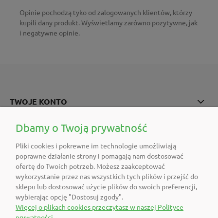
Opinie pochodzą tyko od zalogowanych klientów, którzy
kupili dany produkt. Wyświetlamy zarówno pozytywne, jak
i negatywne opinie.
TWOJE KONTO
POMOC
Dbamy o Twoją prywatność
Pliki cookies i pokrewne im technologie umożliwiają
O FIRMIE
poprawne działanie strony i pomagają nam dostosować
ofertę do Twoich potrzeb. Możesz zaakceptować
POLECAMY
wykorzystanie przez nas wszystkich tych plików i przejść do
sklepu lub dostosować użycie plików do swoich preferencji,
wybierając opcję "Dostosuj zgody".
DOŁĄCZ DO NAS
Więcej o plikach cookies przeczytasz w naszej Polityce
prywatności.