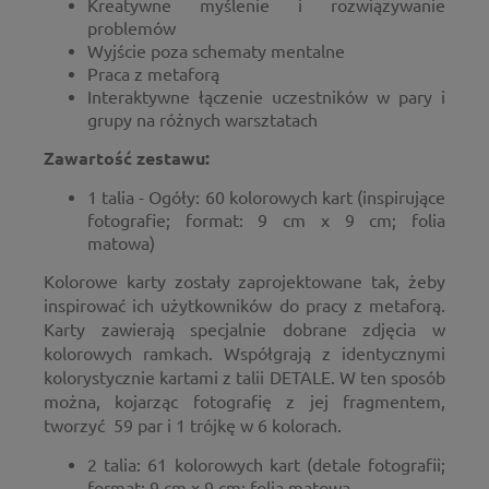
Kreatywne myślenie i rozwiązywanie
problemów
Wyjście poza schematy mentalne
Praca z metaforą
Interaktywne łączenie uczestników w pary i
grupy na różnych warsztatach
Zawartość zestawu:
1 talia - Ogóły: 60 kolorowych kart (inspirujące
fotografie; format: 9 cm x 9 cm; folia
matowa)
Kolorowe karty zostały zaprojektowane tak, żeby
inspirować ich użytkowników do pracy z metaforą.
Karty zawierają specjalnie dobrane zdjęcia w
kolorowych ramkach. Współgrają z identycznymi
kolorystycznie kartami z talii DETALE. W ten sposób
można, kojarząc fotografię z jej fragmentem,
tworzyć 59 par i 1 trójkę w 6 kolorach.
2 talia: 61 kolorowych kart (detale fotografii;
format: 9 cm x 9 cm; folia matowa