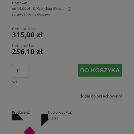
Dostawa:
od 15,00 zł
- DPD pickup
(Polska)
sprawdź formy dostawy
Cena nie zawiera ewentualnych kosztów płatności
Cena brutto:
315,00 zł
Cena netto:
256,10 zł
DO KOSZYKA
szt.
dodaj do przechowalni
Producent:
Kod produktu:
Z.T01