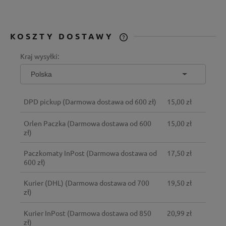
KOSZTY DOSTAWY
CENA NIE ZAWIERA EWENTUALNYCH
Kraj wysyłki:
KOSZTÓW PŁATNOŚCI
DPD pickup
(Darmowa dostawa od 600 zł)
15,00 zł
Orlen Paczka
(Darmowa dostawa od 600
15,00 zł
zł)
Paczkomaty InPost
(Darmowa dostawa od
17,50 zł
600 zł)
Kurier (DHL)
(Darmowa dostawa od 700
19,50 zł
zł)
Kurier InPost
(Darmowa dostawa od 850
20,99 zł
zł)