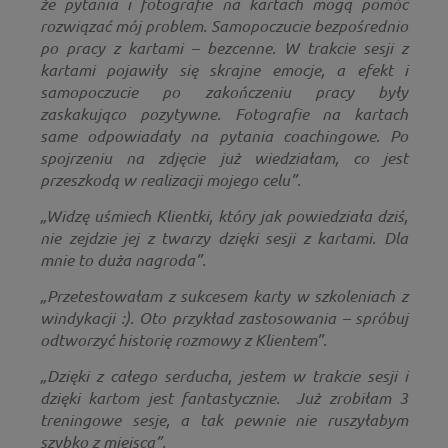
że pytania i fotografie na kartach mogą pomóc
rozwiązać mój problem. Samopoczucie bezpośrednio
po pracy z kartami – bezcenne. W trakcie sesji z
kartami pojawiły się skrajne emocje, a efekt i
samopoczucie po zakończeniu pracy były
zaskakująco pozytywne. Fotografie na kartach
same odpowiadały na pytania coachingowe. Po
spojrzeniu na zdjęcie już wiedziałam, co jest
przeszkodą w realizacji mojego celu”.
„Widzę uśmiech Klientki, który jak powiedziała dziś,
nie zejdzie jej z twarzy dzięki sesji z kartami. Dla
mnie to duża nagroda”.
„Przetestowałam z sukcesem karty w szkoleniach z
windykacji :). Oto przykład zastosowania – spróbuj
odtworzyć historię rozmowy z Klientem”.
„Dzięki z całego serducha, jestem w trakcie sesji i
dzięki kartom jest fantastycznie. Już zrobiłam 3
treningowe sesje, a tak pewnie nie ruszyłabym
szybko z miejsca”.