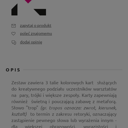
zapytaj o produkt
poleć znajomemu
dodaj opinię
OPIS
Zestaw zawiera 3 talie kolorowych kart służących
do kreatywnego podziału uczestników warsztatów
na pary, trójki i większe zespoły. Karty zapewniają
również świetną i pouczającą zabawę z metaforą.
Słowo "trop"
(gr. tropos oznacza: zwrot, kierunek,
kształt)
to termin z zakresu retoryki, oznaczający
zastąpienie pewnego słowa lub wyrażenia innym -
dla większej obrazowości, wyrazistości i