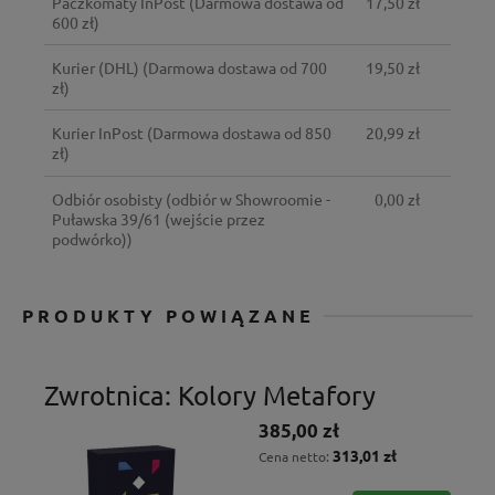
Paczkomaty InPost
(Darmowa dostawa od
17,50 zł
600 zł)
Kurier (DHL)
(Darmowa dostawa od 700
19,50 zł
zł)
Kurier InPost
(Darmowa dostawa od 850
20,99 zł
zł)
Odbiór osobisty
(odbiór w Showroomie -
0,00 zł
Puławska 39/61 (wejście przez
podwórko))
PRODUKTY POWIĄZANE
Zwrotnica: Kolory Metafory
385,00 zł
313,01 zł
Cena netto: