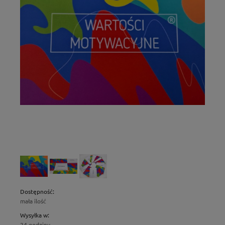
Dostępność:
mała ilość
Wysyłka w:
24 godziny