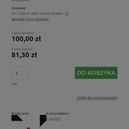
Dostawa:
od 15,00 zł
- DPD pickup
(Polska)
sprawdź formy dostawy
Cena nie zawiera ewentualnych kosztów płatności
Cena brutto:
100,00 zł
Cena netto:
81,30 zł
DO KOSZYKA
szt.
dodaj do przechowalni
Producent:
Kod produktu:
Z.WM01