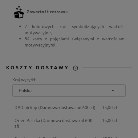
Zawartość zestawu:
7 kolorowych kart symbolizujących wartości
motywacyjne,
84 karty z pojęciami związanymi z wartościami
motywacyjnymi.
KOSZTY DOSTAWY
CENA NIE ZAWIERA EWENTUALNYCH
Kraj wysyłki:
KOSZTÓW PŁATNOŚCI
DPD pickup
(Darmowa dostawa od 600 zł)
15,00 zł
Orlen Paczka
(Darmowa dostawa od 600
15,00 zł
zł)