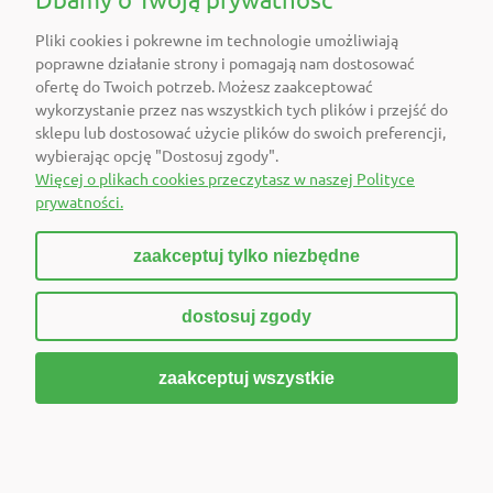
Pliki cookies i pokrewne im technologie umożliwiają
O FIRMIE
poprawne działanie strony i pomagają nam dostosować
ofertę do Twoich potrzeb. Możesz zaakceptować
POLECAMY
wykorzystanie przez nas wszystkich tych plików i przejść do
sklepu lub dostosować użycie plików do swoich preferencji,
wybierając opcję "Dostosuj zgody".
DOŁĄCZ DO NAS
Więcej o plikach cookies przeczytasz w naszej Polityce
prywatności.
zaakceptuj tylko niezbędne
pokaż pełną wersję strony
dostosuj zgody
Sklep internetowy Shoper Premium
zaakceptuj wszystkie