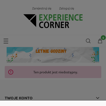
Zarejestruj się
Zaloguj się
Ten produkt jest niedostępny.
TWOJE KONTO