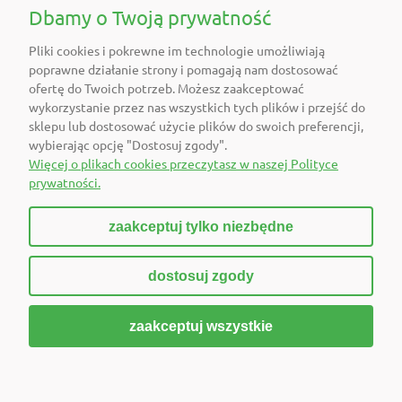
POMOC
Dbamy o Twoją prywatność
Pliki cookies i pokrewne im technologie umożliwiają
O FIRMIE
poprawne działanie strony i pomagają nam dostosować
ofertę do Twoich potrzeb. Możesz zaakceptować
POLECAMY
wykorzystanie przez nas wszystkich tych plików i przejść do
sklepu lub dostosować użycie plików do swoich preferencji,
wybierając opcję "Dostosuj zgody".
DOŁĄCZ DO NAS
Więcej o plikach cookies przeczytasz w naszej Polityce
prywatności.
zaakceptuj tylko niezbędne
pokaż pełną wersję strony
dostosuj zgody
Sklep internetowy Shoper Premium
zaakceptuj wszystkie