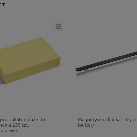
ET
 prostokątne duże do
Magnetyczna linijka - 52,5
nania 250 szt. -
(outlet)
kolorowe