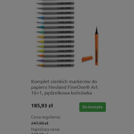
gra
Komplet cienkich markerów do
Gumizela
papieru Neuland FineOne® Art
narzędzie
16+1, pędzelkowa końcówka
185,93 zł
1 551,60
Do koszyka
Do koszyka
Cena regularna:
Cena regul
247,90 zł
1 724,00 z
Najniższa cena:
Najniższa 