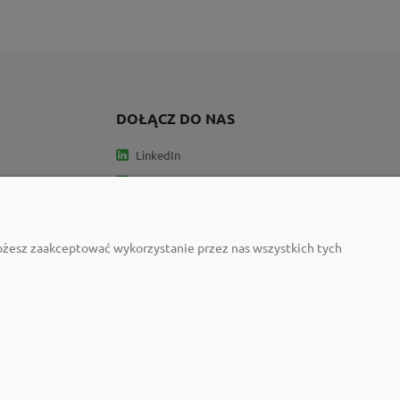
DOŁĄCZ DO NAS
LinkedIn
Facebook
e
Instagram
Możesz zaakceptować wykorzystanie przez nas wszystkich tych
ty Neuland