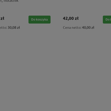
r, notatnik
 zł
42,00 zł
Do koszyka
Do 
etto:
30,08 zł
Cena netto:
40,00 zł