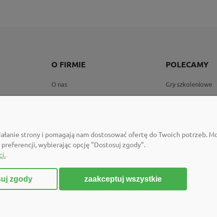
ł
O FIRMIE
POLECAMY
O nas
Gry szkoleniowe
okies
Newsletter
Katalog Neuland
Polityka prywatności
Karty coachingow
Program ambasadorski
Markery Neuland
iałanie strony i pomagają nam dostosować ofertę do Twoich potrzeb. 
Kontakt
Tablice i flipchar
 preferencji, wybierając opcję "Dostosuj zgody".
i.
zaakceptuj wszystkie
uj zgody
Sklep internetowy Shoper Premium