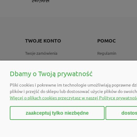
247,90 zł
1 724,00 z
TWOJE KONTO
POMOC
Twoje zamówienia
Regulamin
Ustawienia konta
Ustawienia plików co
Przechowalnia
Sposoby płatności
Dbamy o Twoją prywatność
Wysyłki zamówień
Pliki cookies i pokrewne im technologie umożliwiają poprawne dz
Formularz reklamacji
plików i przejść do sklepu lub dostosować użycie plików do swoich
Więcej o plikach cookies przeczytasz w naszej Polityce prywatnośc
FAQ
zaakceptuj tylko niezbędne
dostos