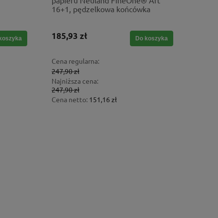
papieru Neuland FineOne® Art
16+1, pędzelkowa końcówka
185,93 zł
koszyka
Do koszyka
Cena regularna:
247,90 zł
Najniższa cena:
247,90 zł
Cena netto:
151,16 zł